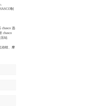
品。
HASCO
制
器
chasco
选
钳
chasco
液压站
气动钳、摩