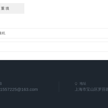
减速机
箱
地址
21557225@163.com
上海市宝山区罗芬路6