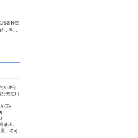
包括各种定
系统，卷筒
的组成部
业行规使用
-A CB-
t
、
0
高液压。
装置，均可