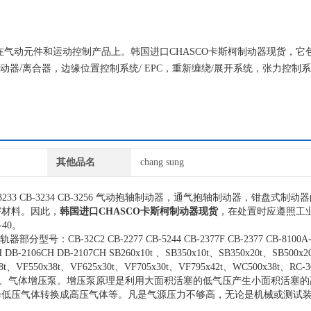
中在气动元件和运动控制产品上。韩国进口CHASCO卡斯柯制动器现货，它
动器/离合器，边缘位置控制系统/ EPC，重新缠绕/展开系统，张力控制
其他品名
chang sung
3233 CB-3234 CB-3256
气动抱轴制动器，通气抱轴制动器，钳盘式制动器
害材料。因此，
韩国进口CHASCO卡斯柯制动器现货
，在处置时应遵照工
-40
。
轨器部分型号：
CB-32C2 CB-2277 CB-5244 CB-2377F CB-2377 CB-8100A
H DB-2106CH DB-2107CH SB260x10t
、
SB350x10t
、
SB350x20t
、
SB500x20
8t
、
VF550x38t
、
VF625x30t
、
VF705x30t
、
VF795x42t
、
WC500x38t
、
RC-3
、气体增压泵。增压泵原理是利用大面积活塞的低气压产生小面积活塞的
降低压气体转换成高压气体等。凡是气源压力不够高，无论是机械或测试