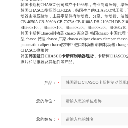
韩国卡斯柯
CHASCO
公司成立于
1986
年，专业制造压铸、增
韩国
CHASCO
增压器
CB-3256
，韩国生产的
CHASCO
增压器，
动器由液压控制，主要零部件有制动盘、分泵、制动钳、油
CB-4050A CB-5060A CB-7075A CB-8100A DB-2103CH DB-21
SB260x10t
、
SB350x10t
、
SB350x20t
、
SB500x20t
、
SF260x10.
韩国卡斯柯
Chasco
制动器
chasco
离合器 韩国
chasco
中国代理 
型
chasco
代理
chasco
厂家
chasco caliper chasco clamper chasc
pneumatic caliper chasco
控制柜 进口制动器 韩国制动器
chang 
CHASCO
摩擦片
韩国
韩国进口CHASCO卡斯柯制动器现货
，卡斯柯
CHASCO
擦片和助推器及其配件等产品。
产品：
您的单位：
您的姓名：