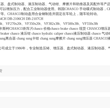
压器、盘式制动器、液压制动器、气动钳、摩擦片和助推器及其配件等产
可以增加压力，配合工业制动器使用。韩国
CHASCO
手动碟式制动器，
C
管等。
CHASCO
制动盘用合金钢制造并固定在车轮上，随车轮转动。
04CH DB-2106CH DB-2107CH
4t
、
VF270x20t
、
VF350x20t
、
VF382x38t
、
VF500x38t
、
VF550x38t
卡斯柯
CHASCO
刹车片
chasco
价格
chasco brake chasco
现货
CHASCO
增压
o braker chasco
液压钳
chasco hydralic caliper chasco
液压制动器
chasco
气动
sung
离合器
chang sung
卡钳
chang sung
摩擦片
chang sung
增压器
CHASCO
公司成立于
1986
年，专业制造压铸、增压器、盘式制动器、液压制动器、