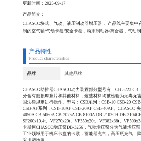
更新时间：2025-09-17
产品简介：
CHASCO块式、气动、液压制动器增压器， 产品线主要集
制的空气轴/气动卡盘/安全卡盘，粉末制动器/离合器，气动制
纸检测系统，除皱辊和附件。
产品特性
Product characteristics
品牌
其他品牌
CHASCO
助推器
CHASCO
动力装置部分型号有：
CB-3223 CB-
分含有磨损摩擦片和其他材料，这些材料均被检验为无毒无
国法律规定进行操作。型号：
CSB
系列：
CSB-10 CSB-20 CSB
CSB-AF
系列：
CSB-10AF CSB-20AF CSB-40AF
。
CHASCO
夹
4050A CB-5060A CB-7075A CB-8100A DB-2103CH DB-2104C
SF260x10.4t
、
VF270x20t
、
VF350x20t
、
VF382x38t
、
VF500x3
卡斯柯
CHASCO
增压泵
DB-3256
，气动增压泵分为气液增压泵
工业领域用于机床卡盘的卡紧，蓄能器充气，高压瓶充气，
采用增压泵。