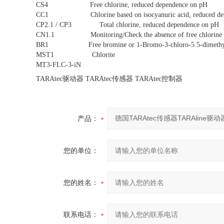
CS4 Free chlorine, reduced dependence on pH
CC1 Chlorine based on isocyanuric acid, reduced dep
CP2.1 / CP3 Total chlorine, reduced dependence on pH
CN1.1 Monitoring/Check the absence of free chlorine
BR1 Free bromine or 1-Bromo-3-chloro-5.5-dimethyl
MST1 Chlorite
MT3-FLC-3-iN
TARAtec驱动器 TARAtec传感器 TARAtec控制器
产品：
您的单位：
您的姓名：
联系电话：