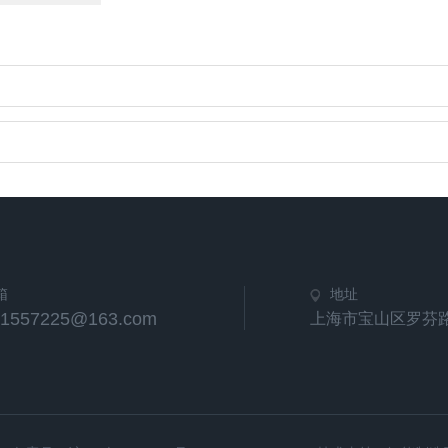
箱
地址
21557225@163.com
上海市宝山区罗芬路6