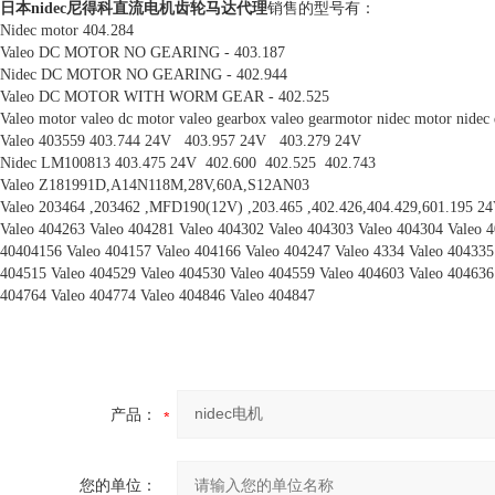
日本nidec尼得科直流电机齿轮马达代理
销售的型号有：
Nidec motor 404.284
Valeo DC
MOTOR NO GEARING - 403.187
Nidec DC
MOTOR
NO GEARING - 402.944
Valeo DC
MOTOR WITH WORM GEAR - 402.525
Valeo motor valeo dc
motor valeo gearbox valeo gearmotor nidec motor nidec
Valeo
403559
403.744
24V 403.957 24V 403.279 24V
Nidec LM100813 403.475 24V 402.600 402.525 402.743
Valeo Z181991D,A14N118M,28V,60A,S12AN03
Valeo 203464 ,203462 ,MFD190(12V) ,203.465 ,402.426,404.429,601.195 2
Valeo 404263 Valeo 404281 Valeo 404302 Valeo 404303 Valeo 404304 Valeo 4
40404156 Valeo 404157 Valeo 404166 Valeo 404247 Valeo 4334 Valeo 404335
404515 Valeo 404529 Valeo 404530 Valeo 404559 Valeo 404603 Valeo 404636
404764 Valeo 404774 Valeo 404846 Valeo 404847
产品：
您的单位：