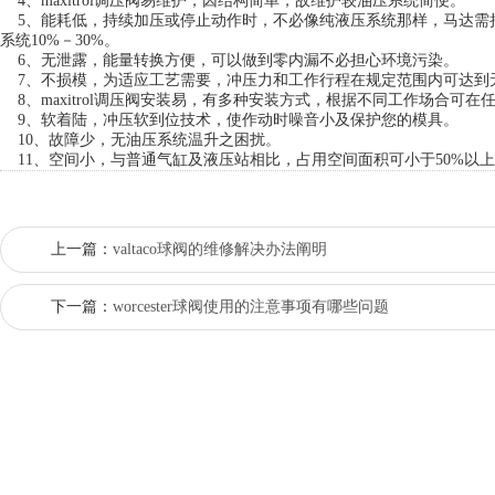
4、maxitrol调压阀易维护，因结构简单，故维护较油压系统简便。
5、能耗低，持续加压或停止动作时，不必像纯液压系统那样，马达需
系统10%－30%。
6、无泄露，能量转换方便，可以做到零内漏不必担心环境污染。
7、不损模，为适应工艺需要，冲压力和工作行程在规定范围内可达到
8、maxitrol调压阀安装易，有多种安装方式，根据不同工作场合可在
9、软着陆，冲压软到位技术，使作动时噪音小及保护您的模具。
10、故障少，无油压系统温升之困扰。
11、空间小，与普通气缸及液压站相比，占用空间面积可小于50%以
上一篇：
valtaco球阀的维修解决办法阐明
下一篇：
worcester球阀使用的注意事项有哪些问题