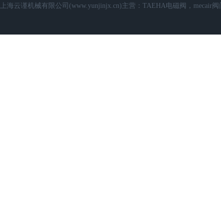
上海云谨机械有限公司(www.yunjinjx.cn)主营：TAEHA电磁阀，mecair阀