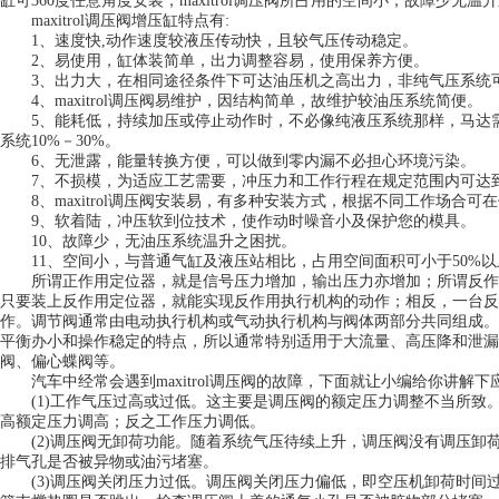
缸可360度任意角度安装，maxitrol调压阀所占用的空间小，故障少
maxitrol调压阀增压缸特点有:
1、速度快,动作速度较液压传动快，且较气压传动稳定。
2、易使用，缸体装简单，出力调整容易，使用保养方便。
3、出力大，在相同途径条件下可达油压机之高出力，非纯气压系统
4、maxitrol调压阀易维护，因结构简单，故维护较油压系统简便。
5、能耗低，持续加压或停止动作时，不必像纯液压系统那样，马达需
系统10%－30%。
6、无泄露，能量转换方便，可以做到零内漏不必担心环境污染。
7、不损模，为适应工艺需要，冲压力和工作行程在规定范围内可达
8、maxitrol调压阀安装易，有多种安装方式，根据不同工作场合可
9、软着陆，冲压软到位技术，使作动时噪音小及保护您的模具。
10、故障少，无油压系统温升之困扰。
11、空间小，与普通气缸及液压站相比，占用空间面积可小于50%以
所谓正作用定位器，就是信号压力增加，输出压力亦增加；所谓反作
只要装上反作用定位器，就能实现反作用执行机构的动作；相反，一台反
作。调节阀通常由电动执行机构或气动执行机构与阀体两部分共同组成。
平衡办小和操作稳定的特点，所以通常特别适用于大流量、高压降和泄漏
阀、偏心蝶阀等。
汽车中经常会遇到maxitrol调压阀的故障，下面就让小编给你讲解下
(1)工作气压过高或过低。这主要是调压阀的额定压力调整不当所致。
高额定压力调高；反之工作压力调低。
(2)调压阀无卸荷功能。随着系统气压待续上升，调压阀没有调压卸
排气孔是否被异物或油污堵塞。
(3)调压阀关闭压力过低。调压阀关闭压力偏低，即空压机卸荷时间