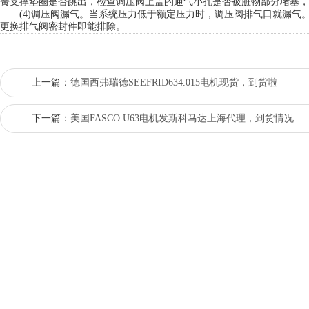
簧支撑垫圈是否跳出，检查调压阀上盖的通气小孔是否被脏物部分堵塞，
(4)调压阀漏气。当系统压力低于额定压力时，调压阀排气口就漏气
更换排气阀密封件即能排除。
上一篇：
德国西弗瑞德SEEFRID634.015电机现货，到货啦
下一篇：
美国FASCO U63电机发斯科马达上海代理，到货情况